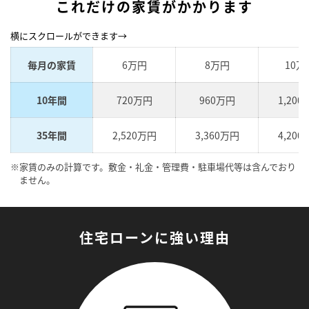
これだけの家賃がかかります
横にスクロールができます→
毎月の家賃
6万円
8万円
10万
10年間
720万円
960万円
1,20
35年間
2,520万円
3,360万円
4,20
※家賃のみの計算です。敷金・礼金・管理費・駐車場代等は含んでおり
ません。
住宅ローンに強い理由